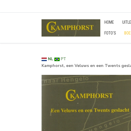
HOME
UITL
FOTO'S
BOE
NL
PT
Kamphorst, een Veluws en een Twents gesl