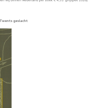
n wij binnen Nederland per boek € 4,35. (prijspeil 2026).
 Twents geslacht