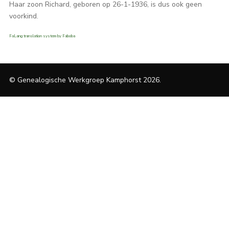
Haar zoon Richard, geboren op 26-1-1936, is dus ook geen
voorkind.
FaLang translation system by Faboba
© Genealogische Werkgroep Kamphorst 2026.