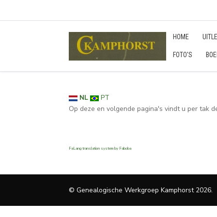
HOME
UITL
FOTO'S
BOE
NL
PT
Op deze en volgende pagina's vindt u per tak 
FaLang translation system by Faboba
© Genealogische Werkgroep Kamphorst 2026.