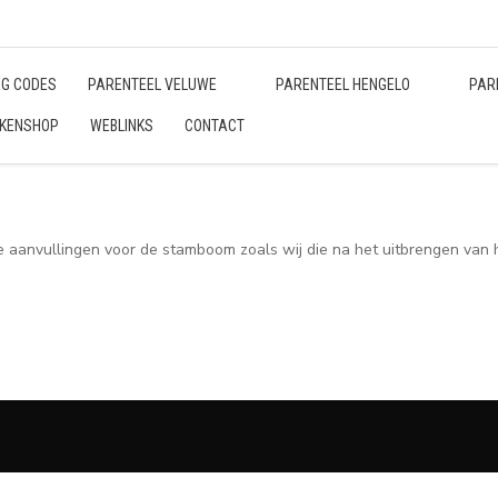
EG CODES
PARENTEEL VELUWE
PARENTEEL HENGELO
PAR
KENSHOP
WEBLINKS
CONTACT
de aanvullingen voor de stamboom zoals wij die na het uitbrengen va