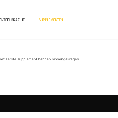
ENTEEL BRAZILIË
SUPPLEMENTEN
n het eerste supplement hebben binnengekregen.