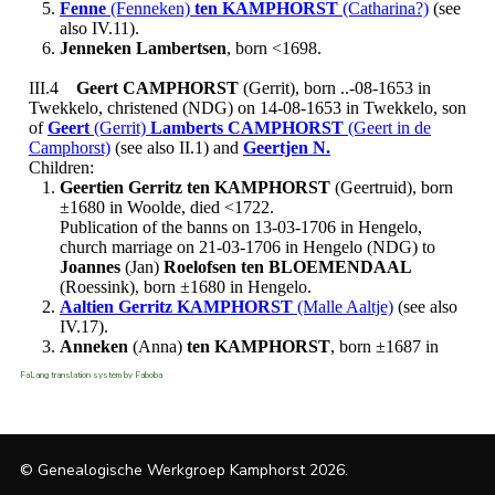
FaLang translation system by Faboba
© Genealogische Werkgroep Kamphorst 2026.