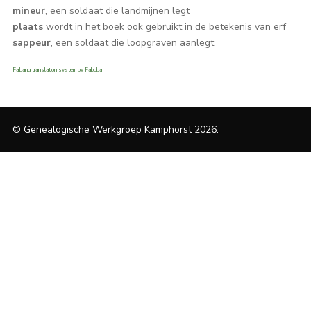
mineur
, een soldaat die landmijnen legt
plaats
wordt in het boek ook gebruikt in de betekenis van erf
sappeur
, een soldaat die loopgraven aanlegt
FaLang translation system by Faboba
© Genealogische Werkgroep Kamphorst 2026.