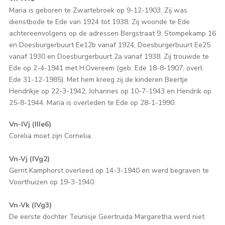
Maria is geboren te Zwartebroek op 9-12-1903. Zij was
dienstbode te Ede van 1924 tot 1938. Zij woonde te Ede
achtereenvolgens op de adressen Bergstraat 9, Stompekamp 16
en Doesburgerbuurt Ee12b vanaf 1924, Doesburgerbuurt Ee25
vanaf 1930 en Doesburgerbuurt 2a vanaf 1938. Zij trouwde te
Ede op 2-4-1941 met H.Overeem (geb. Ede 18-8-1907, overl.
Ede 31-12-1985). Met hem kreeg zij de kinderen Beertje
Hendrikje op 22-3-1942, Johannes op 10-7-1943 en Hendrik op
25-8-1944. Maria is overleden te Ede op 28-1-1990.
Vn-IVj (IIIe6)
Corelia moet zijn Cornelia.
Vn-Vj (IVg2)
Gerrit Kamphorst overleed op 14-3-1940 en werd begraven te
Voorthuizen op 19-3-1940.
Vn-Vk (IVg3)
De eerste dochter Teunisje Geertruida Margaretha werd niet