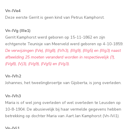
Vn-IVe4
Deze eerste Gerrit is geen kind van Petrus Kamphorst.
Vn-IVg (IIIe1)
Gerrit Kamphorst werd geboren op 15-11-1862 en zijn
echtgenote Teunisje van Meerveld werd geboren op 4-10-1859.
De verwijzingen (IVe), (IIIg8), (IVh3), (IIIg9), (IIIg5) en (IIIg3) naast
afbeelding 25 moeten veranderd worden in respectievelijk (?),
(IVg8), (Vj3), (IVg9), (IVg5) en (IVg3).
Vn-IVh2
Johannes, het tweelingbroertje van Gijsberta, is jong overleden.
Vn-IVh3
Maria is of wel jong overleden of wel overleden te Leusden op
10-8-1904. De abusievelijk bij haar vermelde gegevens hebben
betrekking op dochter Maria van Aart Jan Kamphorst (Vn-IVi1).
Vn-IVi1