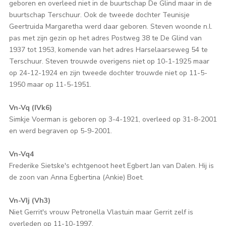
geboren en overleed niet in de buurtschap De Glind maar in de
buurtschap Terschuur. Ook de tweede dochter Teunisje
Geertruida Margaretha werd daar geboren. Steven woonde n.l.
pas met zijn gezin op het adres Postweg 38 te De Glind van
1937 tot 1953, komende van het adres Harselaarseweg 54 te
Terschuur. Steven trouwde overigens niet op 10-1-1925 maar
op 24-12-1924 en zijn tweede dochter trouwde niet op 11-5-
1950 maar op 11-5-1951.
Vn-Vq (IVk6)
Simkje Voerman is geboren op 3-4-1921, overleed op 31-8-2001
en werd begraven op 5-9-2001.
Vn-Vq4
Frederike Sietske's echtgenoot heet Egbert Jan van Dalen. Hij is
de zoon van Anna Egbertina (Ankie) Boet.
Vn-VIj (Vh3)
Niet Gerrit's vrouw Petronella Vlastuin maar Gerrit zelf is
overleden op 11-10-1997.