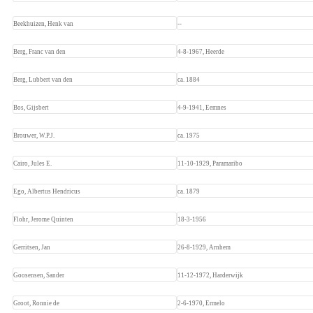
Beekhuizen, Henk van
--
Berg, Franc van den
4-8-1967, Heerde
Berg, Lubbert van den
ca. 1884
Bos, Gijsbert
4-9-1941, Eemnes
Brouwer, W.P.J.
ca. 1975
Cairo, Jules E.
11-10-1929, Paramaribo
Ego, Albertus Hendricus
ca. 1879
Flohr, Jerome Quinten
18-3-1956
Gerritsen, Jan
26-8-1929, Arnhem
Goosensen, Sander
11-12-1972, Harderwijk
Groot, Ronnie de
2-6-1970, Ermelo