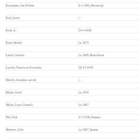
Kooijmans, Jan Willem
4-1-1965, Beverwijk
Krol, Gerrit
--
Kruk, A..
24-4-1938
Kuik, Michel
ca. 1972
Letter, Cornelis
ca. 1849, Bunschoten
Luyckx, Franciscus Everardus 
20-12-1940
Meulen, Gerardus van der
--
Meijer, Gerrit
ca. 1816
Meijer, Louis Cornelis
ca. 1867
Mol, Dirk
4-7-1938, Eemnes
Montero, Julio
ca. 1967, Spanje