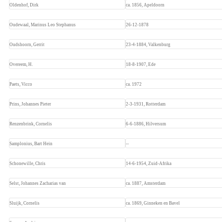
Oldenhof, Dirk
ca. 1856, Apeldoorn
Oudewaal, Marinus Leo Stephanus
26-12-1878
Oudshoorn, Gerrit
23-4-1884, Valkenburg
Overeem, H.
18-8-1907, Ede
Paets, Vicco
ca. 1972
Prins, Johannes Pieter
2-3-1931, Rotterdam
Renzenbrink, Cornelis
6-6-1886, Hilversum
Samplonius, Bart Hein
--
Schonewille, Chris
14-6-1954, Zuid-Afrika
Selst, Johannes Zacharias van 
ca. 1887, Amsterdam
Sluijk, Cornelis
ca. 1869, Ginneken en Bavel