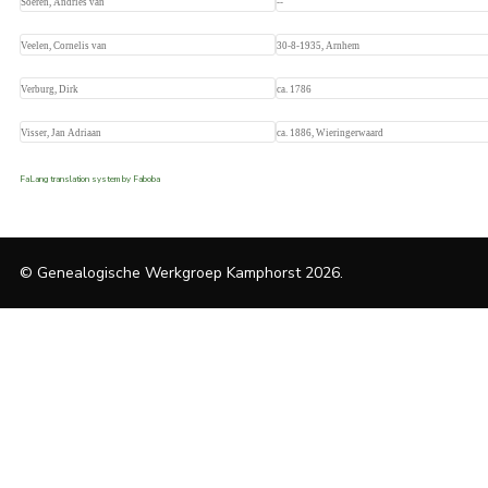
Soeren, Andries van
--
Veelen, Cornelis van
30-8-1935, Arnhem
Verburg, Dirk
ca. 1786
Visser, Jan Adriaan
ca. 1886, Wieringerwaard
FaLang translation system by Faboba
© Genealogische Werkgroep Kamphorst 2026.