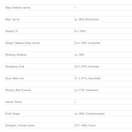
Haar, Frederik van der
--
Haar, Jan ter
ca. 1869, Bunschoten
Hackett, D.
6-2-1958
Hengst, Maarten Klaas van der
23-1-1895, Leimuiden
Hidding, Diederik
ca. 1969
Hoogbruin, Erik
16-2-1978, Schiedam
Hoor, Marco ten
17-5-1975, Opsterland
Hooijer, Rijk Evertsen
ca. 1790, Amersfoort
Jansen, Teunis
--
Ketel, Foppe
ca. 1869, Tietjerksteradeel
Klumpert, Willem Garries
29-7-1688, Voorst