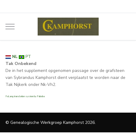
NL
PT
Tak Onbekend
De in het supplement opgenomen passage over de grafsteen
van Sybrandus Kamphorst dient verplaatst te worden naar de
Tak Nijkerk onder Nk-Vh2.
FaLang translation system by Faboba
© Genealogische Werkgroep Kamphorst 2026.